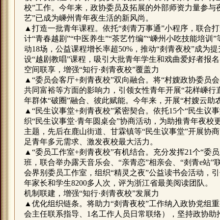
校”工作。今年来，政协委员及拓展的外部师资力量参与夜
艺”已成为嵊州青年夜生活的新风尚。
▲打造一批青年课程。依托“剡青万事通”小程序，联合
计“青春越剧”“中医养生”“茶艺竹编”“嵊州小吃技能培
动18场，公益课程增长率超50%，推动“剡青夜校”成为
设“越剧教唱”课程，吸引大批青年学生和戏曲爱好者报
空间联享，增强“知行·剡青夜校”覆盖力
▲“委员会客厅+剡青夜校”双向融合。将“村嫂政协委员
共同富裕等方面的影响力，引领女性青年开展“花样嵊行
年群体“破圈”融合、彼此赋能。今年来，开展“村嫂云助
▲“民生议事堂+剡青夜校”紧密契合。依托15个“民生议
织“民生议事堂·青年圆桌会”协商活动，为助推青年夜校
主题，先后在鹿山街道、甘霖镇等“民生议事堂”开展协商
足青年多元需求、激发夜校最大活力。
▲“委员工作室+剡青夜校”有机结合。充分发挥21个“
班，联合举办露天音乐会、“亲青恋”相亲会、“剡青e站
会界别委员工作室，组织“精灵之夜”公益读书会活动，引
年家长和学生8200多人次，评为浙江省最美阅读团队。
机制联建，增强“知行·剡青夜校”发展力
▲优化组织链条。将助力“剡青夜校”工作纳入政协党组重
会主任联系指导、1名工作人员日常联络），坚持政协助