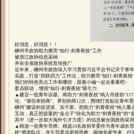
好消息，好消息！！
嵊州市政协助力擦亮“知行·剡青夜校”工作
被浙江政协信息采纳
并在全省政协系统宣传推广
近年来，嵊州市政协深入学习贯彻习近平总书记关于青年
实践，打造“四联四力”工作法，助力擦亮“知行·剡青夜
我们的特色亮点工作有哪些，跟着小编一起去看看吧~
委员联动，增强“知行·剡青夜校”吸引力
▲建言一批青年议题。将助力“剡青夜校”纳入市政协“11
论、“请你来协商”、界别协商12次，围绕打造贴近青年
嵊州”建设的促进派、实干家。把助力“剡青夜校”纳入重
互动，真正把提案的“金点子”转化为助力“剡青夜校”的“
其中《进一步加大海外引才力度》的信息被全国政协采
▲精选一批青年导师。精选10名政协常委作为青年成长导
校”师资队伍，并引导委员牵线搭桥，吸纳专家学者、行