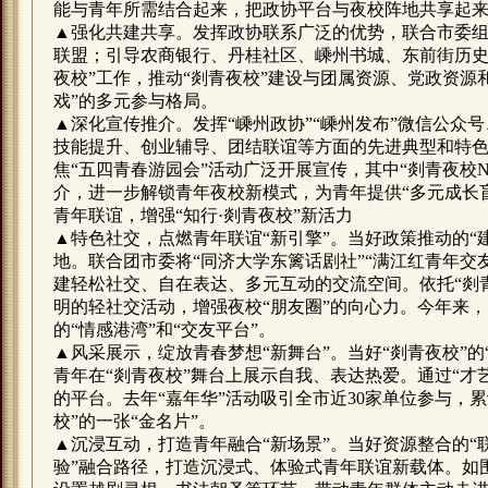
能与青年所需结合起来，把政协平台与夜校阵地共享起来
▲强化共建共享。发挥政协联系广泛的优势，联合市委组
联盟；引导农商银行、丹桂社区、嵊州书城、东前街历史
夜校”工作，推动“剡青夜校”建设与团属资源、党政资
戏”的多元参与格局。
▲深化宣传推介。发挥“嵊州政协”“嵊州发布”微信公众号
技能提升、创业辅导、团结联谊等方面的先进典型和特色
焦“五四青春游园会”活动广泛开展宣传，其中“剡青夜校
介，进一步解锁青年夜校新模式，为青年提供“多元成长
青年联谊，增强“知行·剡青夜校”新活力
▲特色社交，点燃青年联谊“新引擎”。当好政策推动的“
地。联合团市委将“同济大学东篱话剧社”“满江红青年交友
建轻松社交、自在表达、多元互动的交流空间。依托“剡青
明的轻社交活动，增强夜校“朋友圈”的向心力。今年来，
的“情感港湾”和“交友平台”。
▲风采展示，绽放青春梦想“新舞台”。当好“剡青夜校”的
青年在“剡青夜校”舞台上展示自我、表达热爱。通过“才艺
的平台。去年“嘉年华”活动吸引全市近30家单位参与，累
校”的一张“金名片”。
▲沉浸互动，打造青年融合“新场景”。当好资源整合的“
验”融合路径，打造沉浸式、体验式青年联谊新载体。如围